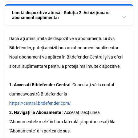
Limită dispozitive atinsă - Soluția 2: Achiziționare
abonament suplimentar
Dacă ați atins limita de dispozitive a abonamentului dvs.
Bitdefender, puteți achiziționa un abonament suplimentar.
Noul abonament va apărea în Bitdefender Central și va oferi
sloturi suplimentare pentru a proteja mai multe dispozitive.
1. Accesați Bitdefender Central
: Conectați-vă la contul
dumneavoastră Bitdefender la
https://central.bitdefender.com/
2. Navigați la Abonamente
: Accesați secțiunea
"Abonamentele mele" în bara laterală și apoi accesați fila
"Abonamente" din partea de sus.