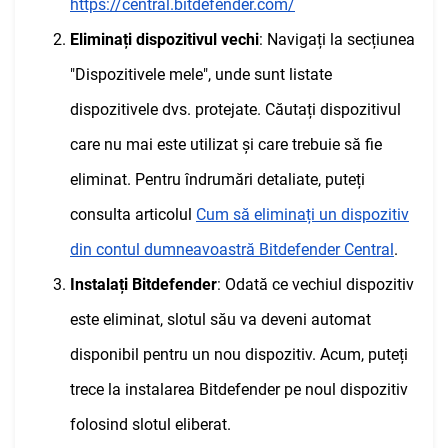
https://central.bitdefender.com/
Eliminați dispozitivul vechi
: Navigați la secțiunea
"Dispozitivele mele", unde sunt listate
dispozitivele dvs. protejate. Căutați dispozitivul
care nu mai este utilizat și care trebuie să fie
eliminat. Pentru îndrumări detaliate, puteți
consulta articolul
Cum să eliminați un dispozitiv
din contul dumneavoastră Bitdefender Central
.
Instalați Bitdefender
: Odată ce vechiul dispozitiv
este eliminat, slotul său va deveni automat
disponibil pentru un nou dispozitiv. Acum, puteți
trece la instalarea Bitdefender pe noul dispozitiv
folosind slotul eliberat.