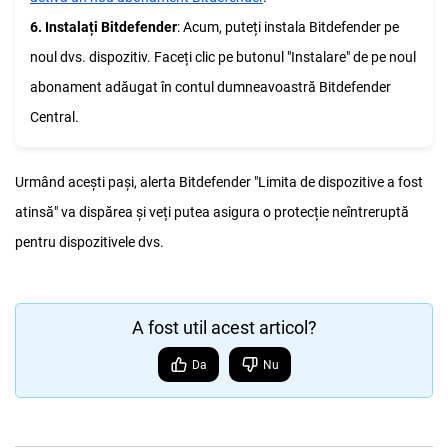
6. Instalați Bitdefender
: Acum, puteți instala Bitdefender pe
noul dvs. dispozitiv. Faceți clic pe butonul "Instalare" de pe noul
abonament adăugat în contul dumneavoastră Bitdefender
Central.
Urmând acești pași, alerta Bitdefender "Limita de dispozitive a fost
atinsă" va dispărea și veți putea asigura o protecție neîntreruptă
pentru dispozitivele dvs.
A fost util acest articol?
Da
Nu