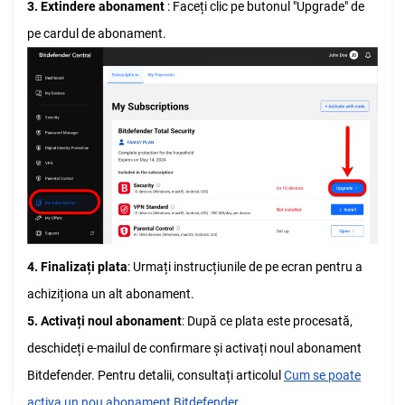
3. Extindere abonament
: Faceți clic pe butonul "Upgrade" de
pe cardul de abonament.
4. Finalizați plata
: Urmați instrucțiunile de pe ecran pentru a
achiziționa un alt abonament.
5. Activați noul abonament
: După ce plata este procesată,
deschideți e-mailul de confirmare și activați noul abonament
Bitdefender. Pentru detalii, consultați articolul
Cum se poate
activa un nou abonament Bitdefender
.