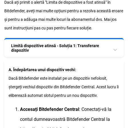
Dacă ați primit o alertă "Limita de dispozitive a fost atinsă" în
Bitdefender, aveți mai multe opțiuni pentru a rezolva această eroare
și pentru a adăuga mai multe locuri la abonamentul dvs. Mai jos
sunt instrucțiuni pas cu pas pentru fiecare soluție.
Limită dispozitive atinsă - Soluția 1: Transferare
dispozitiv
A. Îndepărtarea unui dispozitiv vechi:
Dacă Bitdefender este instalat pe un dispozitiv nefolosit,
ștergeți vechiul dispozitiv din Bitdefender Central. Acest lucru îi
eliberează automat slotul pentru un nou dispozitiv.
Accesați Bitdefender Central
: Conectați-vă la
contul dumneavoastră Bitdefender Central la