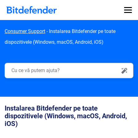
Skip to content
Consumer Support
-
Instalarea Bitdefender pe toate
dispozitivele (Windows, macOS, Android, iOS)
AI Search
Instalarea Bitdefender pe toate
dispozitivele (Windows, macOS, Android,
iOS)