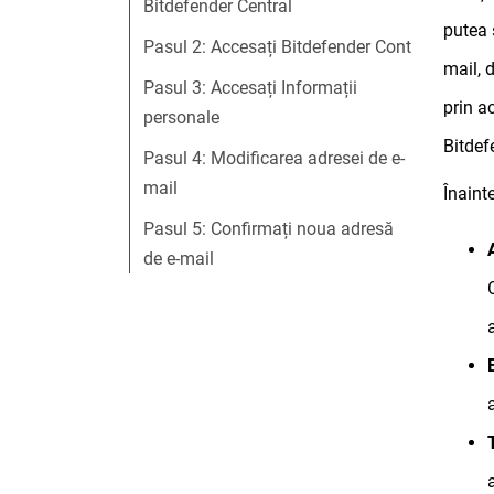
Bitdefender Central
putea 
Pasul 2: Accesați Bitdefender Cont
mail, 
Pasul 3: Accesați Informații
prin a
personale
Bitdef
Pasul 4: Modificarea adresei de e-
mail
Înaint
Pasul 5: Confirmați noua adresă
de e-mail