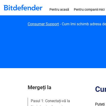
Skip to content
Pentru acasă
Pentru companii mici
Consumer Support
-
Cum îmi schimb adresa de 
Mergeți la
Cum
Pasul 1: Conectați-vă la
Puteți