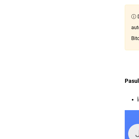
ⓘ D
aut
Bit
Pasul