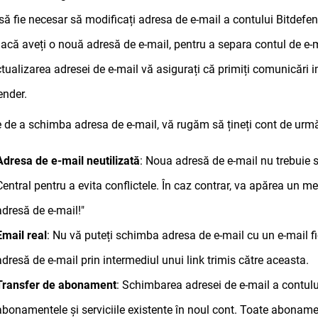
să fie necesar să modificați adresa de e-mail a contului Bitdefend
dacă aveți o nouă adresă de e-mail, pentru a separa contul de e-mai
ctualizarea adresei de e-mail vă asigurați că primiți comunicări i
ender.
e de a schimba adresa de e-mail, vă rugăm să țineți cont de urm
Adresa de e-mail neutilizată
: Noua adresă de e-mail nu trebuie s
Central pentru a evita conflictele. În caz contrar, va apărea un m
adresă de e-mail!"
Email real
: Nu vă puteți schimba adresa de e-mail cu un e-mail f
adresă de e-mail prin intermediul unui link trimis către aceasta.
Transfer de abonament
: Schimbarea adresei de e-mail a contulu
abonamentele și serviciile existente în noul cont. Toate abonamen