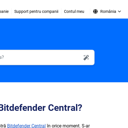
anie
Support pentru companii
Contul meu
România
AI Search
Bitdefender Central?
stră
Bitdefender Central
în orice moment. S-ar