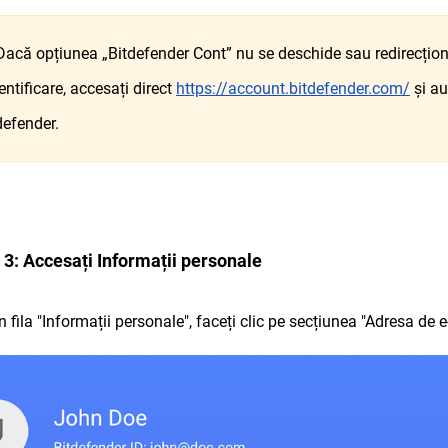
acă opțiunea „Bitdefender Cont” nu se deschide sau redirecțion
entificare, accesați direct
https://account.bitdefender.com/
și au
defender.
 3: Accesați Informații personale
În fila "Informații personale", faceți clic pe secțiunea "Adresa de 