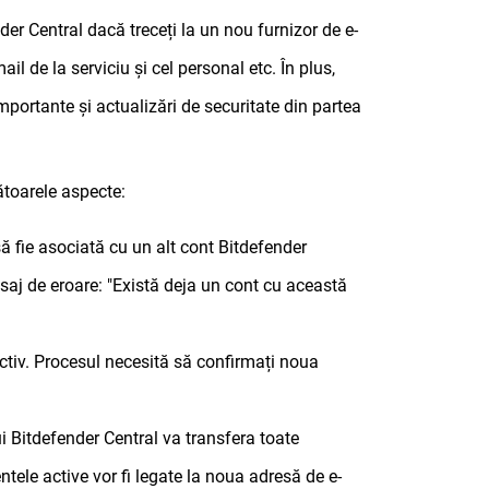
er Central dacă treceți la un nou furnizor de e-
l de la serviciu și cel personal etc. În plus,
mportante și actualizări de securitate din partea
ătoarele aspecte:
ă fie asociată cu un alt cont Bitdefender
esaj de eroare: "Există deja un cont cu această
ictiv. Procesul necesită să confirmați noua
i Bitdefender Central va transfera toate
tele active vor fi legate la noua adresă de e-