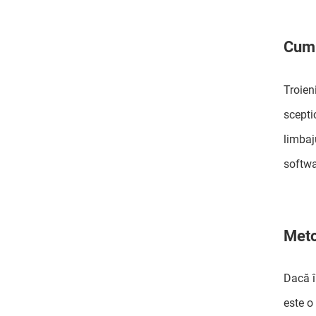
Cum 
Troien
sceptic
limbaj
softwa
Meto
Dacă î
este o 