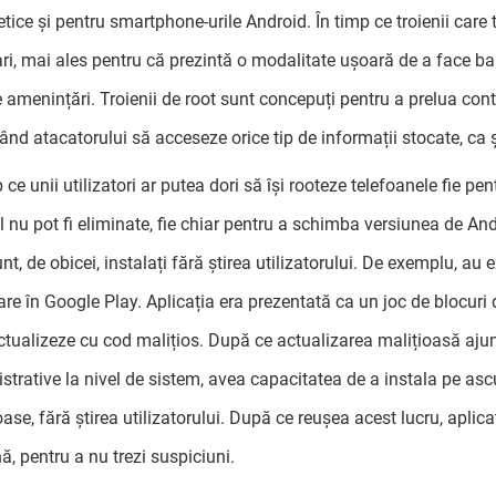
etice și pentru smartphone-urile Android. În timp ce troienii care 
ri, mai ales pentru că prezintă o modalitate ușoară de a face ban
e amenințări. Troienii de root sunt concepuți pentru a prelua contr
ând atacatorului să acceseze orice tip de informații stocate, ca ș
 ce unii utilizatori ar putea dori să își rooteze telefoanele fie pe
 nu pot fi eliminate, fie chiar pentru a schimba versiunea de Andr
nt, de obicei, instalați fără știrea utilizatorului. De exemplu, au e
are în Google Play. Aplicația era prezentată ca un joc de blocuri 
ctualizeze cu cod malițios. După ce actualizarea malițioasă ajung
strative la nivel de sistem, avea capacitatea de a instala pe ascun
oase, fără știrea utilizatorului. După ce reușea acest lucru, aplic
ă, pentru a nu trezi suspiciuni.