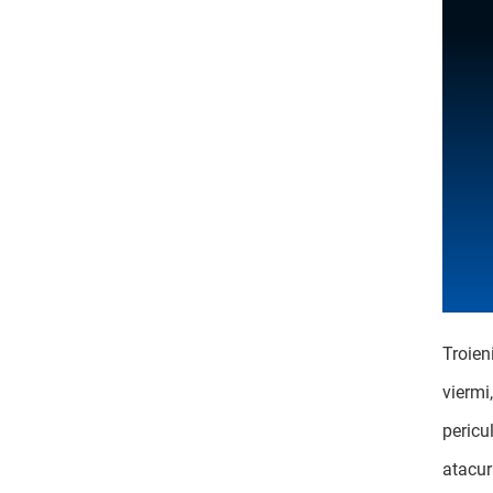
Troien
viermi,
pericu
atacuri