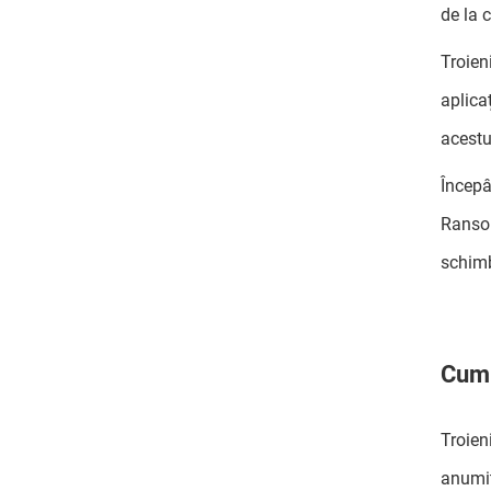
de la 
Troien
aplica
acestu
Începâ
Ransom
schimb
Cum 
Troien
anumit