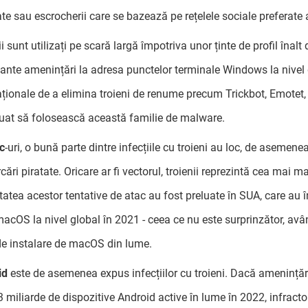
ate sau escrocherii care se bazează pe rețelele sociale preferate a
i sunt utilizați pe scară largă împotriva unor ținte de profil înalt
ante amenințări la adresa punctelor terminale Windows la nivel gl
aționale de a elimina troieni de renume precum Trickbot, Emotet, D
uat să folosească această familie de malware.
c
-uri, o bună parte dintre infecțiile cu troieni au loc, de asemenea
cări piratate. Oricare ar fi vectorul, troienii reprezintă cea mai 
tatea acestor tentative de atac au fost preluate în SUA, care au în
macOS la nivel global în 2021 - ceea ce nu este surprinzător, av
e instalare de macOS din lume.
id
este de asemenea expus infecțiilor cu troieni. Dacă amenințăr
3 miliarde de dispozitive Android active în lume în 2022, infracto