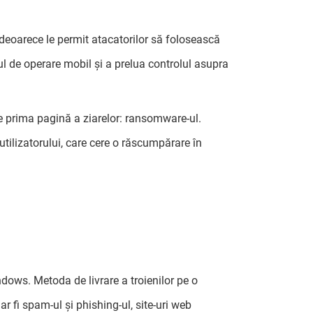
 deoarece le permit atacatorilor să folosească
mul de operare mobil și a prelua controlul asupra
pe prima pagină a ziarelor: ransomware-ul.
tilizatorului, care cere o răscumpărare în
ndows. Metoda de livrare a troienilor pe o
r fi spam-ul și phishing-ul, site-uri web