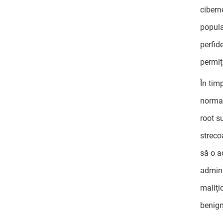
cibern
popula
perfid
permiț
În timp
normal
root su
streco
să o a
admini
maliți
benign