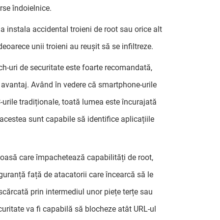
rse îndoielnice.
 a instala accidental troieni de root sau orice alt
oarece unii troieni au reușit să se infiltreze.
ch-uri de securitate este foarte recomandată,
ul avantaj. Având în vedere că smartphone-urile
urile tradiționale, toată lumea este încurajată
cestea sunt capabile să identifice aplicațiile
ițioasă care împachetează capabilități de root,
uranță față de atacatorii care încearcă să le
scărcată prin intermediul unor piețe terțe sau
curitate va fi capabilă să blocheze atât URL-ul