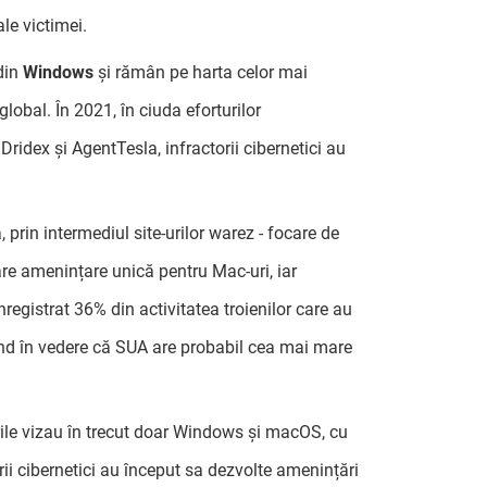
le victimei.
 din
Windows
și rămân pe harta celor mai
obal. În 2021, în ciuda eforturilor
ridex și AgentTesla, infractorii cibernetici au
, prin intermediul site-urilor warez - focare de
mare amenințare unică pentru Mac-uri, iar
registrat 36% din activitatea troienilor care au
ând în vedere că SUA are probabil cea mai mare
ile vizau în trecut doar Windows și macOS, cu
rii cibernetici au început sa dezvolte amenințări