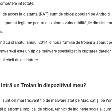
computere infectate.
ii de acces la distanță (RAT) sunt de obicei populari pe Android,
ții aparent legitime pentru a exploata vulnerabilitățile din siste
ia.
nd cu sfârșitul anului 2014, o nouă familie de troieni a apărut 
ware-ul este un tip de malware specializat în criptarea datelor u
ul cheii de decriptare.
intră un Troian în dispozitivul meu?
ii sunt cel mai frecvent tip de malware atât pe Mac, cât și pe Wi
ă platformă implică, de obicei, tehnici de inginerie socială, cum a