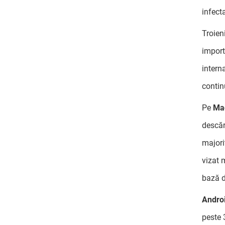
infect
Troieni
import
intern
contin
Pe
Ma
descăr
majori
vizat 
bază d
Andro
peste 