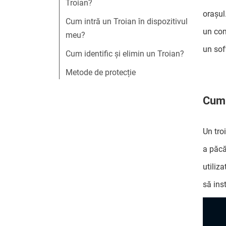
Troian?
orașul
Cum intră un Troian în dispozitivul
un comp
meu?
un sof
Cum identific și elimin un Troian?
Metode de protecție
Cum 
Un tro
a păcă
utiliz
să ins