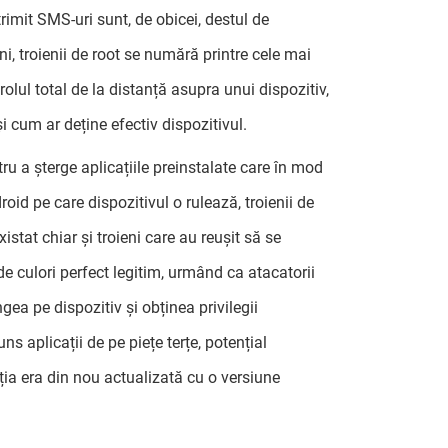
trimit SMS-uri sunt, de obicei, destul de
i, troienii de root se numără printre cele mai
olul total de la distanță asupra unui dispozitiv,
i cum ar deține efectiv dispozitivul.
ntru a șterge aplicațiile preinstalate care în mod
oid pe care dispozitivul o rulează, troienii de
xistat chiar și troieni care au reușit să se
de culori perfect legitim, urmând ca atacatorii
ea pe dispozitiv și obținea privilegii
s aplicații de pe piețe terțe, potențial
ația era din nou actualizată cu o versiune