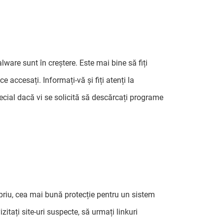
lware sunt în creștere. Este mai bine să fiți
e accesați. Informați-vă și fiți atenți la
pecial dacă vi se solicită să descărcați programe
opriu, cea mai bună protecție pentru un sistem
zitați site-uri suspecte, să urmați linkuri