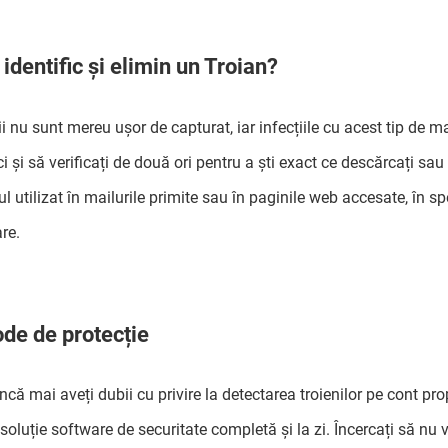
identific și elimin un Troian?
ii nu sunt mereu ușor de capturat, iar infecțiile cu acest tip de ma
i și să verificați de două ori pentru a ști exact ce descărcați sau c
ul utilizat în mailurile primite sau în paginile web accesate, în s
re.
de de protecție
ncă mai aveți dubii cu privire la detectarea troienilor pe cont pr
soluție software de securitate completă și la zi. Încercați să nu vi