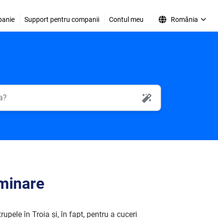
anie
Support pentru companii
Contul meu
România
AI Search
iminare
trupele în Troia și, în fapt, pentru a cuceri