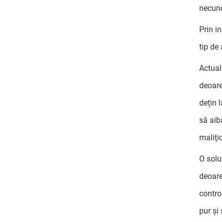
necuno
Prin i
tip de
Actual
deoare
dețin 
să aib
malițio
O solu
deoare
contro
pur și