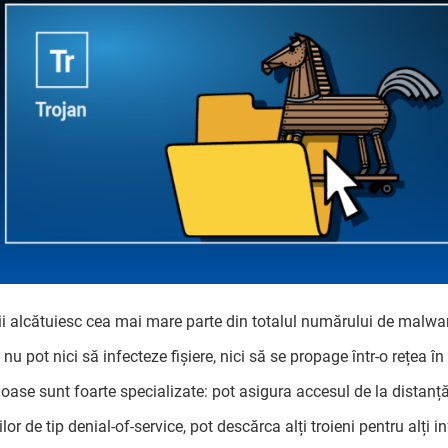
ii alcătuiesc cea mai mare parte din totalul numărului de malware
 nu pot nici să infecteze fișiere, nici să se propage într-o rețea în 
loase sunt foarte specializate: pot asigura accesul de la distanță
lor de tip denial-of-service, pot descărca alți troieni pentru alți 