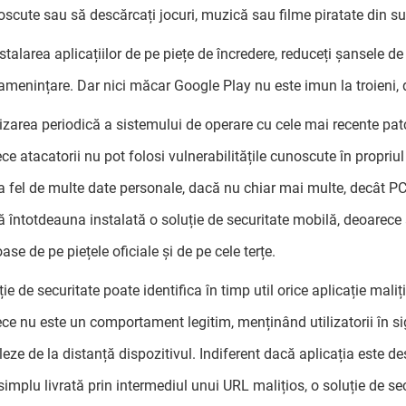
scute sau să descărcați jocuri, muzică sau filme piratate din su
nstalarea aplicațiilor de pe piețe de încredere, reduceți șansele de
 amenințare. Dar nici măcar Google Play nu este imun la troieni, de
izarea periodică a sistemului de operare cu cele mai recente pat
ce atacatorii nu pot folosi vulnerabilitățile cunoscute în propri
la fel de multe date personale, dacă nu chiar mai multe, decât PC-
ă întotdeauna instalată o soluție de securitate mobilă, deoarece a
ase de pe piețele oficiale și de pe cele terțe.
ție de securitate poate identifica în timp util orice aplicație mal
ce nu este un comportament legitim, menținând utilizatorii în sig
leze de la distanță dispozitivul. Indiferent dacă aplicația este de
 simplu livrată prin intermediul unui URL malițios, o soluție de se