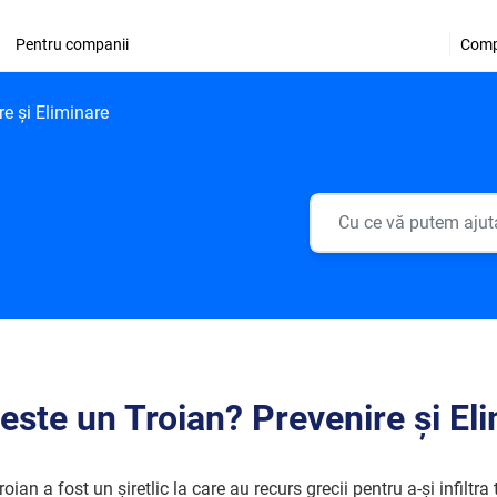
Pentru companii
Comp
re și Eliminare
este un Troian? Prevenire și El
roian a fost un șiretlic la care au recurs grecii pentru a-și infiltra 