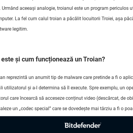
. Urmând aceeași analogie, troianul este un program periculos uti
uter. La fel cum calul troian a păcălit locuitorii Troiei, așa păcăl
tware legitim.
este și cum funcționează un Troian?
ian reprezintă un anumit tip de malware care pretinde a fi o aplic
li utilizatorul și a-l determina să îl execute. Spre exemplu, un o
atorul care încearcă să acceseze conținut video (descărcat, de obic
taleze un „codec special” care se dovedește mai târziu a fi o po