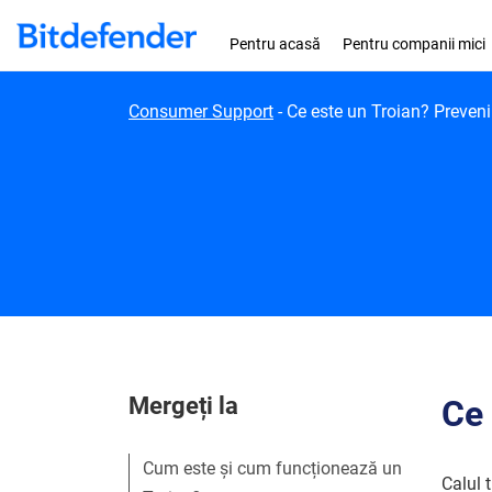
Skip to content
Pentru acasă
Pentru companii mici
Consumer Support
-
Ce este un Troian? Preveni
Mergeți la
Ce 
Cum este și cum funcționează un
Calul t