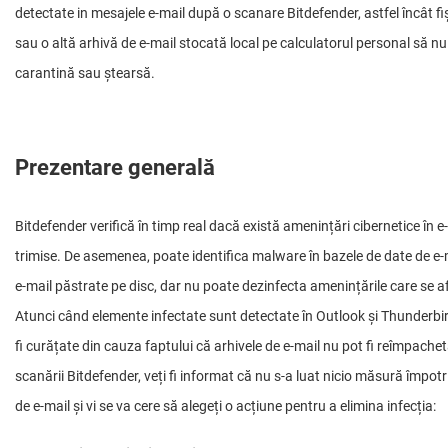
detectate in mesajele e-mail după o scanare Bitdefender, astfel încât fi
sau o altă arhivă de e-mail stocată local pe calculatorul personal să nu
carantină sau ștearsă.
Prezentare generală
Bitdefender verifică în timp real dacă există amenințări cibernetice în e-m
trimise. De asemenea, poate identifica malware în bazele de date de e-m
e-mail păstrate pe disc, dar nu poate dezinfecta amenințările care se af
Atunci când elemente infectate sunt detectate în Outlook și Thunderbir
fi curățate din cauza faptului că arhivele de e-mail nu pot fi reîmpachet
scanării Bitdefender, veți fi informat că nu s-a luat nicio măsură împo
de e-mail și vi se va cere să alegeți o acțiune pentru a elimina infecția: