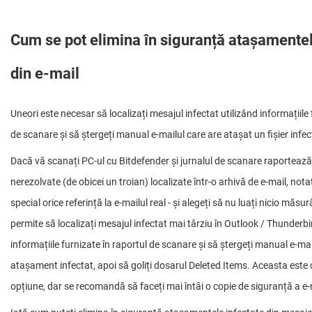
Cum se pot elimina în siguranță atașamentel
din e-mail
Uneori este necesar să localizați mesajul infectat utilizând informațiile 
de scanare și să ștergeți manual e-mailul care are atașat un fișier infec
Dacă vă scanați PC-ul cu Bitdefender și jurnalul de scanare raporteaz
nerezolvate (de obicei un troian) localizate într-o arhivă de e-mail, notați
special orice referință la e-mailul real - și alegeți să nu luați nicio măsu
permite să localizați mesajul infectat mai târziu în Outlook / Thunderbi
informațiile furnizate în raportul de scanare și să ștergeți manual e-mai
atașament infectat, apoi să goliți dosarul Deleted Items. Aceasta este
opțiune, dar se recomandă să faceți mai întâi o copie de siguranță a e-m