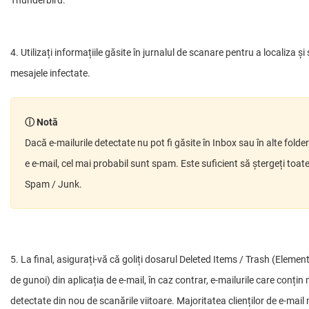
4. Utilizați informațiile găsite în jurnalul de scanare pentru a localiza și
mesajele infectate.
ⓘ Notă
Dacă e-mailurile detectate nu pot fi găsite în Inbox sau în alte folder
e e-mail, cel mai probabil sunt spam. Este suficient să ștergeți toate
Spam / Junk.
5. La final, asigurați-vă că goliți dosarul Deleted Items / Trash (Elemen
de gunoi) din aplicația de e-mail, în caz contrar, e-mailurile care conțin
detectate din nou de scanările viitoare. Majoritatea clienților de e-mail