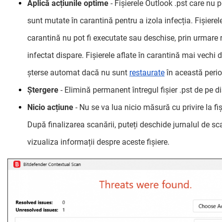
Aplică acțiunile optime
- Fișierele Outlook .pst care nu p
sunt mutate în carantină pentru a izola infecția. Fișierele
carantină nu pot fi executate sau deschise, prin urmare ri
infectat dispare. Fișierele aflate în carantină mai vechi 
șterse automat dacă nu sunt
restaurate
în această peri
Ștergere
- Elimină permanent întregul fișier .pst de pe di
Nicio acțiune
- Nu se va lua nicio măsură cu privire la fiș
După finalizarea scanării, puteți deschide jurnalul de s
vizualiza informații despre aceste fișiere.