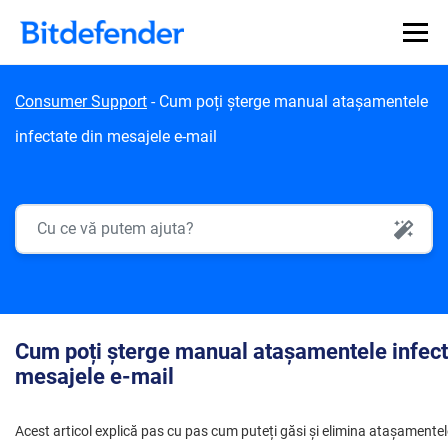
Skip to content
Consumer Support
-
Cum poți șterge manual atașamentele
infectate din mesajele e-mail
AI Search
Cum poți șterge manual atașamentele infect
mesajele e-mail
Acest articol explică pas cu pas cum puteți găsi și elimina atașamentel