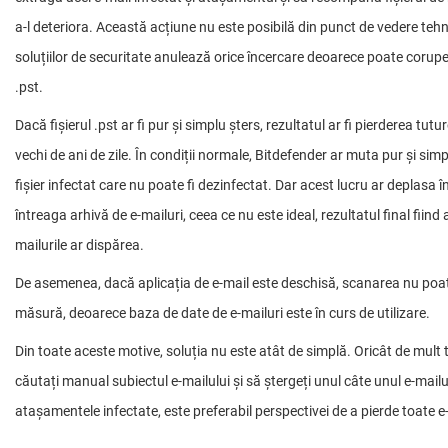
a-l deteriora. Această acțiune nu este posibilă din punct de vedere tehn
soluțiilor de securitate anulează orice încercare deoarece poate corupe 
.pst.
Dacă fișierul .pst ar fi pur și simplu șters, rezultatul ar fi pierderea tutu
vechi de ani de zile. În condiții normale, Bitdefender ar muta pur și sim
fișier infectat care nu poate fi dezinfectat. Dar acest lucru ar deplasa 
întreaga arhivă de e-mailuri, ceea ce nu este ideal, rezultatul final fiind a
mailurile ar dispărea.
De asemenea, dacă aplicația de e-mail este deschisă, scanarea nu poat
măsură, deoarece baza de date de e-mailuri este în curs de utilizare.
Din toate aceste motive, soluția nu este atât de simplă. Oricât de mult t
căutați manual subiectul e-mailului și să ștergeți unul câte unul e-mailu
atașamentele infectate, este preferabil perspectivei de a pierde toate e-