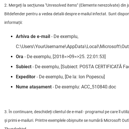
2. Mergeți la secțiunea "Unresolved items" (Elemente nerezolvate) din 
Bitdefender pentru a vedea detalii despre e-mailul infectat. Sunt dispo
informații:
Arhiva de e-mail
- De exemplu,
C:\Users\YourUsername\AppData\Local\Microsoft\Outl
Ora
- De exemplu, [2018=>09=>25. 22:01:53]
Subiect
- De exemplu, [Subiect: POSTA CERTIFICATĂ Fac
Expeditor
- De exemplu, [De la: Ion Popescu]
Nume atașament
- De exemplu: ACC_510840.doc
3. În continuare, deschideți clientul de e-mail - programul pe care îl utili
și primi e-mailuri. Printre exemplele obișnuite se numără Microsoft Outl
Thunderbird.