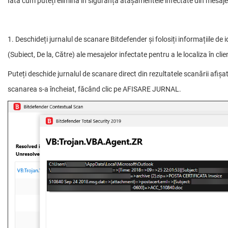
Iată cum puteți elimina în siguranță atașamentele infectate din mesajel
1. Deschideți jurnalul de scanare Bitdefender și folosiți informațiile de i
(Subiect, De la, Către) ale mesajelor infectate pentru a le localiza în clie
Puteți deschide jurnalul de scanare direct din rezultatele scanării afiș
scanarea s-a încheiat, făcând clic pe AFISARE JURNAL.