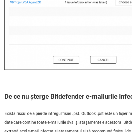
De ce nu șterge Bitdefender e-mailurile infe
Există riscul de a pierde întregul fișier .pst. Outlook .pst este un fișier
date care conține toate e-mailurile dvs. și atașamentele acestora. Bitd
extragă acel e-mail infectat și atașamentul și să recompună fișierul de