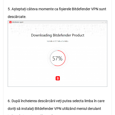
5. Așteptați câteva momente ca fișierele Bitdefender VPN sunt
descărcate.
6. După încheierea descărcării veți putea selecta limba în care
doriți să instalați Bitdefender VPN utilizând meniul derulant