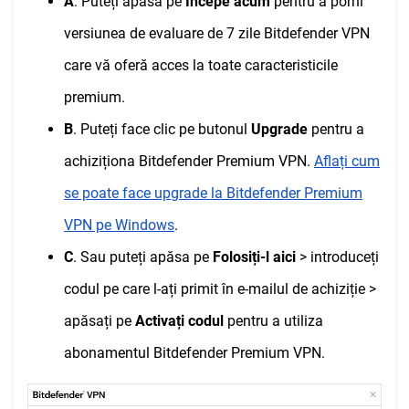
A
. Puteți apăsa pe
Începe acum
pentru a porni
versiunea de evaluare de 7 zile Bitdefender VPN
care vă oferă acces la toate caracteristicile
premium.
B
. Puteți face clic pe butonul
Upgrade
pentru a
achiziționa Bitdefender Premium VPN.
Aflați cum
se poate face upgrade la Bitdefender Premium
VPN pe Windows
.
C
. Sau puteți apăsa pe
Folosiți-l aici
> introduceți
codul pe care l-ați primit în e-mailul de achiziție >
apăsați pe
Activați codul
pentru a utiliza
abonamentul Bitdefender Premium VPN.