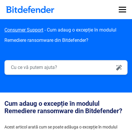
Skip to content
Consumer Support
-
Cum adaug o excepție în modulul
Remediere ransomware din Bitdefender?
AI Search
Cum adaug o excepție în modulul
Remediere ransomware din Bitdefender?
Acest articol arată cum se poate adăuga o excepție în modulul