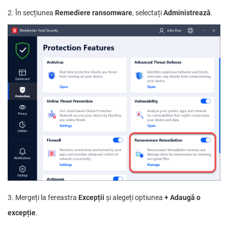
2. În secțiunea
Remediere ransomware
, selectați
Administrează
.
3. Mergeți la fereastra
Excepții
și alegeți optiunea
+ Adaugă o
excepție
.