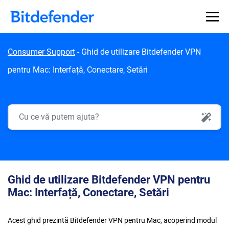
Skip to content
Consumer Support
-
Ghid de utilizare Bitdefender VPN
pentru Mac: Interfață, Conectare, Setări
AI Search
Ghid de utilizare Bitdefender VPN pentru
Mac: Interfață, Conectare, Setări
Acest ghid prezintă Bitdefender VPN pentru Mac, acoperind modul