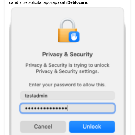
când vi se solicită, apoi apăsați
Deblocare
.