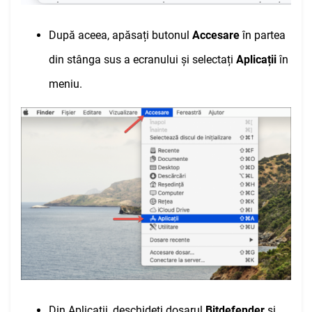
După aceea, apăsați butonul
Accesare
în partea
din stânga sus a ecranului și selectați
Aplicații
în
meniu.
Din Aplicații, deschideți dosarul
Bitdefender
și