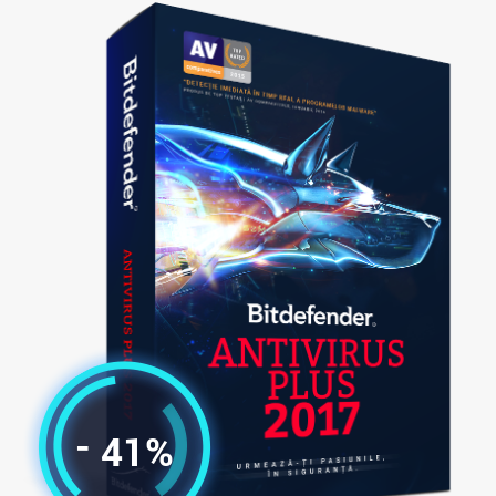
-
41%