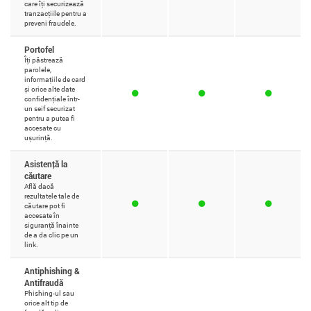
care îți securizează
tranzacțiile pentru a
preveni fraudele.
Portofel
Îți păstrează
parolele,
informațiile de card
și orice alte date
confidențiale într-
un seif securizat
pentru a putea fi
accesate cu
ușurință.
Asistență la
căutare
Află dacă
rezultatele tale de
căutare pot fi
accesate în
siguranță înainte
de a da clic pe un
link.
Antiphishing &
Antifraudă
Phishing-ul sau
orice alt tip de