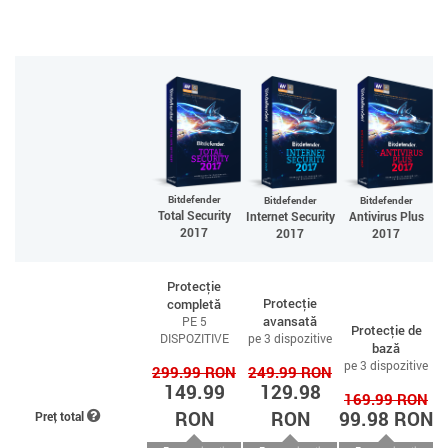
Bitdefender
Bitdefender
Bitdefender
Total Security
Internet Security
Antivirus Plus
2017
2017
2017
Protecție
Protecție
completă
avansată
PE 5
Protecție de
DISPOZITIVE
pe 3 dispozitive
bază
pe 3 dispozitive
299.99 RON
249.99 RON
149.99
129.98
169.99 RON
RON
RON
99.98 RON
Preț total