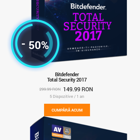
-
50%
Bitdefender
Total Security 2017
149.99 RON
299.99 RON
5 Dispozitive / 1 an
CUMPĂRĂ ACUM