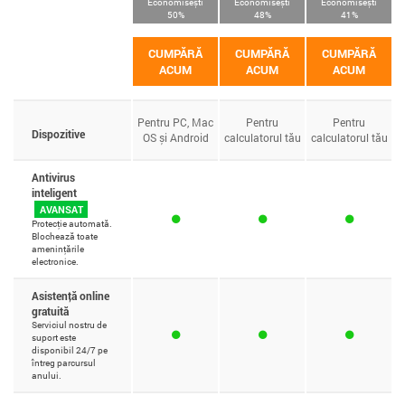
Economisești
Economisești
Economisești
50%
48%
41%
CUMPĂRĂ
CUMPĂRĂ
CUMPĂRĂ
ACUM
ACUM
ACUM
Pentru PC, Mac
Pentru
Pentru
Dispozitive
OS și Android
calculatorul tău
calculatorul tău
Antivirus
inteligent
AVANSAT
Protecție automată.
Blochează toate
amenințările
electronice.
Asistență online
gratuită
Serviciul nostru de
suport este
disponibil 24/7 pe
întreg parcursul
anului.