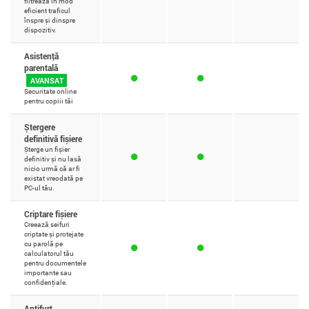
filtrează în mod
eficient traficul
înspre și dinspre
dispozitiv.
Asistență
parentală
AVANSAT
Securitate online
pentru copiii tăi
Ștergere
definitivă fișiere
Șterge un fișier
definitiv și nu lasă
nicio urmă că ar fi
existat vreodată pe
PC-ul tău.
Criptare fișiere
Creează seifuri
criptate și protejate
cu parolă pe
calculatorul tău
pentru documentele
importante sau
confidențiale.
Antifurt