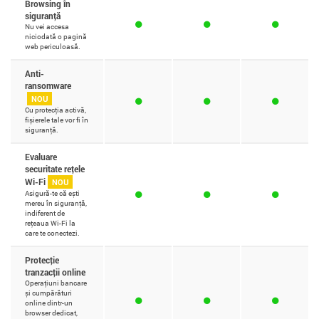
Browsing în
siguranță
Nu vei accesa
niciodată o pagină
web periculoasă.
Anti-
ransomware
NOU
Cu protecția activă,
fișierele tale vor fi în
siguranță.
Evaluare
securitate rețele
Wi-Fi
NOU
Asigură-te că ești
mereu în siguranță,
indiferent de
rețeaua Wi-Fi la
care te conectezi.
Protecție
tranzacții online
Operațiuni bancare
și cumpărături
online dintr-un
browser dedicat,