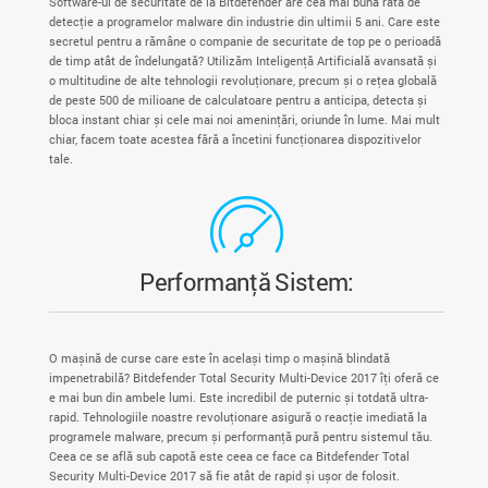
Software-ul de securitate de la Bitdefender are cea mai bună rată de
detecție a programelor malware din industrie din ultimii 5 ani. Care este
secretul pentru a rămâne o companie de securitate de top pe o perioadă
de timp atât de îndelungată? Utilizăm Inteligență Artificială avansată și
o multitudine de alte tehnologii revoluționare, precum și o rețea globală
de peste 500 de milioane de calculatoare pentru a anticipa, detecta și
bloca instant chiar și cele mai noi amenințări, oriunde în lume. Mai mult
chiar, facem toate acestea fără a încetini funcționarea dispozitivelor
tale.
Performanță Sistem:
O mașină de curse care este în același timp o mașină blindată
impenetrabilă? Bitdefender Total Security Multi-Device 2017 îți oferă ce
e mai bun din ambele lumi. Este incredibil de puternic și totdată ultra-
rapid. Tehnologiile noastre revoluționare asigură o reacție imediată la
programele malware, precum și performanță pură pentru sistemul tău.
Ceea ce se află sub capotă este ceea ce face ca Bitdefender Total
Security Multi-Device 2017 să fie atât de rapid și ușor de folosit.