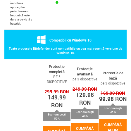
împotriva
aplicațiilor
periculoase și
îmbunătățește
durata de viață a
bateriei.
Compatibil cu Windows 10
Toate produsele Bitdefender sunt compatibile cu cea mai recentă versiune de
Windows 10.
Protecție
Protecție
completă
Protecție de
avansată
PE 5
bază
pe 3 dispozitive
DISPOZITIVE
pe 3 dispozitive
249.99 RON
299.99 RON
169.99 RON
129.98
149.99
99.98 RON
RON
RON
Economisești
Economisești
41%
Economisești
48%
50%
CUMPĂRĂ
CUMPĂRĂ
ACUM
CUMPĂRĂ