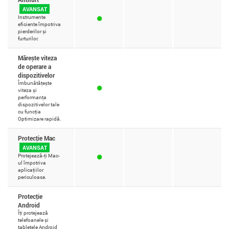
AVANSAT
Instrumente
eficiente împotriva
pierderilor și
furturilor.
Mărește viteza
de operare a
dispozitivelor
Îmbunătățește
viteza și
performanța
dispozitivelor tale
cu funcția
Optimizare rapidă.
Protecție Mac
AVANSAT
Protejează-ți Mac-
ul împotriva
aplicațiilor
periculoase.
Protecție
Android
Îți protejează
telefoanele și
tabletele Android