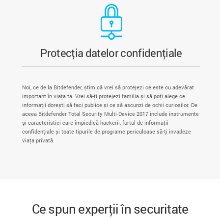
Protecția datelor confidențiale
Noi, ce de la Bitdefender, știm că vrei să protejezi ce este cu adevărat
important în viața ta. Vrei să-ți protejezi familia și să poți alege ce
informații dorești să faci publice și ce să ascunzi de ochii curioșilor. De
aceea Bitdefender Total Security Multi-Device 2017 include instrumente
și caracteristici care împiedică hackerii, furtul de informații
confidențiale și toate tipurile de programe periculoase să-ți invadeze
viața privată.
Ce spun experții în securitate