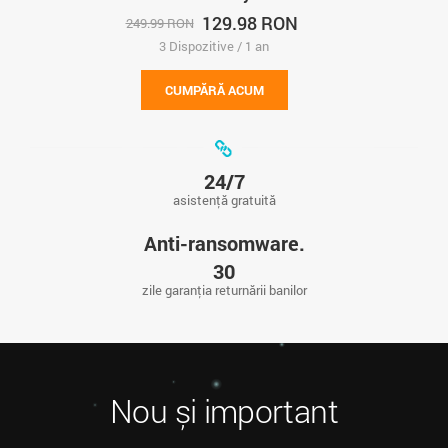
129.98 RON
249.99 RON
3 Dispozitive / 1 an
CUMPĂRĂ ACUM
24/7
asistență gratuită
Anti-ransomware.
30
zile garanția returnării banilor
Nou și important