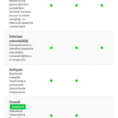
fraudă online
atunci când faci
cumpărături,
tranzacții bancare
sau pur și simplu
navighezi, nu
trebuie să reprezinte
o amenințare.
Detectare
vulnerabilități
Scanează pentru a
identifica breșele de
securitate și
vulnerabilitățile cu
un singur clic.
Antispam
Blochează
mesajele
nesolicitate și
anticipează
izbucnirile de
mesaje spam.
Firewall
AVANSAT
Detectează
intruziunile și