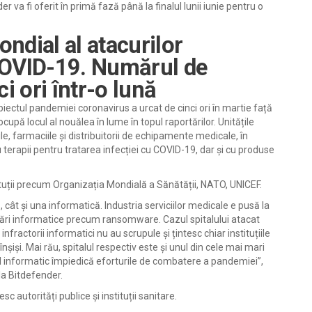
r va fi oferit în primă fază până la finalul lunii iunie pentru o
ndial al atacurilor
COVID-19. Numărul de
i ori într-o lună
ectul pandemiei coronavirus a urcat de cinci ori în martie față
cupă locul al nouălea în lume în topul raportărilor. Unitățile
ile, farmaciile și distribuitorii de echipamente medicale, în
 terapii pentru tratarea infecției cu COVID-19, dar și cu produse
ituții precum Organizația Mondială a Sănătății, NATO, UNICEF.
ât și una informatică. Industria serviciilor medicale e pusă la
nțări informatice precum ransomware. Cazul spitalului atacat
fractorii informatici nu au scrupule și țintesc chiar instituțiile
 înșiși. Mai rău, spitalul respectiv este și unul din cele mai mari
l informatic împiedică eforturile de combatere a pandemiei”,
 la Bitdefender.
 autorități publice și instituții sanitare.