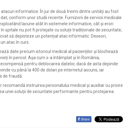
 atacuri informatice. În jur de două treimi dintre unități au fost
t, conform unor studii recente. Furnizorii de servicii medicale
 exploatând lacune atât în sistemele informatice, cât și erori
spitale nu pot fi protejate cu soluții tradiționale de securitate,
 adecvat să depisteze un potențial atac informatic. Deseori,
 un atac în curs.
tează date precum istoricul medical al pacienților și blochează
ieți în pericol. Așa cum s-a întâmplat și în România,
ă recompensă pentru deblocarea datelor, dacă de asta depinde
t vinde cu până la 400 de dolari pe internetul ascuns, iar
ii de fraudă.
er recomandă instruirea personalului medical și auxiliar cu privire
rea unei soluții de securitate performante pentru protejarea
Share