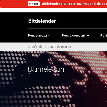
Bitdefender și Directoratul Național de Sec
NEWS
Pentru acasă
Pentru companii
Pent
»
Bitdefender
Centru de resurse
Ultimele știri