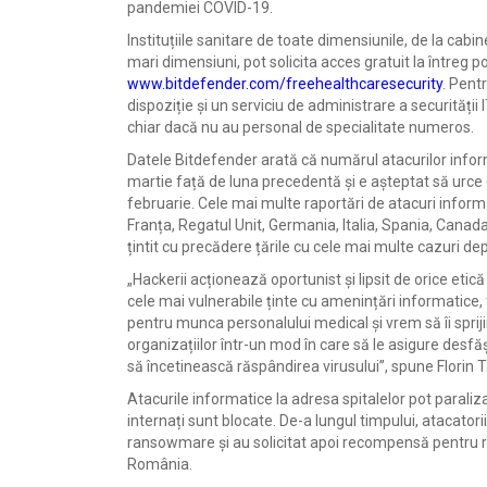
pandemiei COVID-19.
Instituțiile sanitare de toate dimensiunile, de la cab
mari dimensiuni, pot solicita acces gratuit la întreg p
www.bitdefender.com/freehealthcaresecurity
. Pent
dispoziție și un serviciu de administrare a securității 
chiar dacă nu au personal de specialitate numeros.
Datele Bitdefender arată că numărul atacurilor info
martie față de luna precedentă și e așteptat să urce d
februarie. Cele mai multe raportări de atacuri informat
Franța, Regatul Unit, Germania, Italia, Spania, Cana
țintit cu precădere țările cu cele mai multe cazuri dep
„Hackerii acționează oportunist și lipsit de orice etic
cele mai vulnerabile ținte cu amenințări informatice,
pentru munca personalului medical și vrem să îi spriji
organizațiilor într-un mod în care să le asigure desfăș
să încetinească răspândirea virusului”, spune Florin 
Atacurile informatice la adresa spitalelor pot paraliz
internați sunt blocate. De-a lungul timpului, atacatori
ransowmare și au solicitat apoi recompensă pentru reda
România.