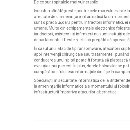
De ce sunt spitalele mai vulnerabile
Industria sănătății este printre cele mai vulnerabile la
afectate de o amenințare informatică la un moment da
sunt o pradă ușoară pentru infractorii informatici, ei
umane. Multe din echipamentele electronice folosite în 
iar doctorii, asistenții și infirmierii nu sunt instruiți
departamentul IT este și el slab pregătit să oprească
În cazul unui atac de tip ransomware, atacatorii crip
apoi intervenții chirurgicale sau tratamente, punând v
conducerea unui spital poate fi forțată să plăteasc
evoluția unui pacient. În plus, datele bolnavilor se po
cumpărătorii folosesc informațiile din fișe în campan
Specialiștii în securitate informatică de la Bitdefend
la amenințările informatice ale momentului și folosi
infrastructurii împotriva atacurilor cibernetice.