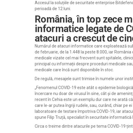
Accesul la soluțiile de securitate enterprise Bitdefende
perioadă de 12 luni.
România, în top zece mo
informatice legate de 
atacuri a crescut de cinc
Numărul de atacuri informatice care exploatează subi
de februarie, de la 1.448 la peste 8.000, iar România o
medicale vizate cel mai frecvent sunt spitalele, clinic
principal cu informații despre proceduri medicale sau
medicale care încă sunt disponibile în stoc.
De regulă, mesajele sunt trimise în numele unor inst
„Fenomenul COVID-19 este atât o epidemie biologică, c
încercare nu doar de virusul în sine, cât și de ameni
recent în Cehia este un exemplu dur care ne arată că in
care le-ar putea îngriji rudele, sau, curând, chiar pe ei
laboratoare de testare împotriva COVID-19, iar atacu
spune Filip Truță, specialist în securitate informatică
Circa o treime dintre atacurile pe tema COVID-19 țintesc