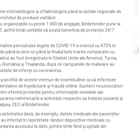
inete stomatologice și oftalmologice până la spitale regionale de
ortofoliul de produse vizitând
ru organizațiile cu peste 1.000 de angajați, Bitdefender pune la
IT, astfel încât unitățile să poată beneficia de protecție 24/7
rmatice periculoase legate de COVID-19 a crescut cu 475% în
e până la cinci ori până la finalul lunii martie comparativ cu
ice au fost înregistrate în Statele Unite ale Americii, Turcia,
da, România și Thailanda, după ce campaniile de malware au
istate de infecții cu coronavirus.
ă și profită de aceste vremuri de incertitudine ca să infecteze
 tentative de înșelăciune și fraudă online. Suntem recunoscători
nim oferind protecție pentru informațiile sensibile ale
urarea neîntreruptă a activității, respectiv să trateze pacienți și
Talpeș, CEO al Bitdefender.
a activitatea dacă, de exemplu, datele medicale ale pacienților
i au infectat în repetetate rânduri dispozitive medicale cu
rea accesului la date, printre ținte fiind și spitale din