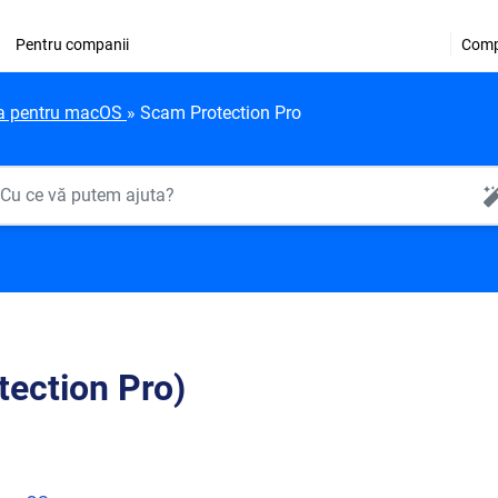
Pentru companii
Comp
tia pentru macOS
»
Scam Protection Pro
AI Search
tection Pro)