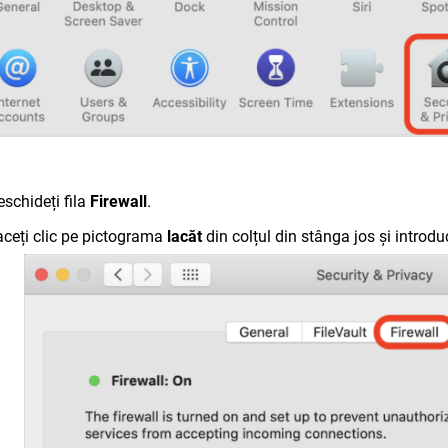
eschideți fila
Firewall
.
aceți clic pe pictograma
lacăt
din colțul din stânga jos și introdu