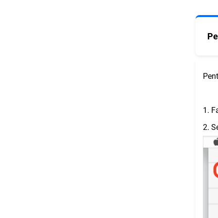
Pe
Pent
1. F
2. S