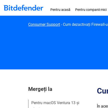
Skip to content
Pentru acasă
Pentru companii mici
Consumer Support
-
Cum dezactivați Firewall-
Mergeți la
Cum
Pentru macOS Ventura 13 și
În ace