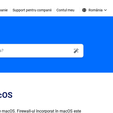
anie
Support pentru companii
Contul meu
România
AI Search
acOS
pe macOS. Firewall-ul încorporat în macOS este