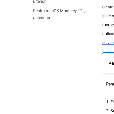
ulterior
o cara
Pentru macOS Monterey 12 și
și de r
anterioare
moment
aplica
ce ve
Pe
Pent
1. F
2. S