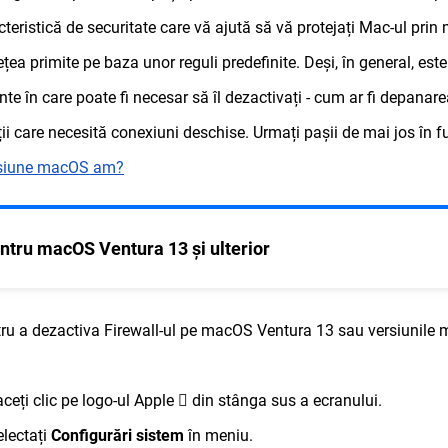
cteristică de securitate care vă ajută să vă protejați Mac-ul prin 
ețea primite pe baza unor reguli predefinite. Deși, în general, este
e în care poate fi necesar să îl dezactivați - cum ar fi depanar
ții care necesită conexiuni deschise. Urmați pașii de mai jos în
rsiune macOS am?
ntru macOS Ventura 13 și ulterior
ru a dezactiva Firewall-ul pe macOS Ventura 13 sau versiunile m
aceți clic pe logo-ul Apple

din stânga sus a ecranului.
electați
Configurări sistem
în meniu.