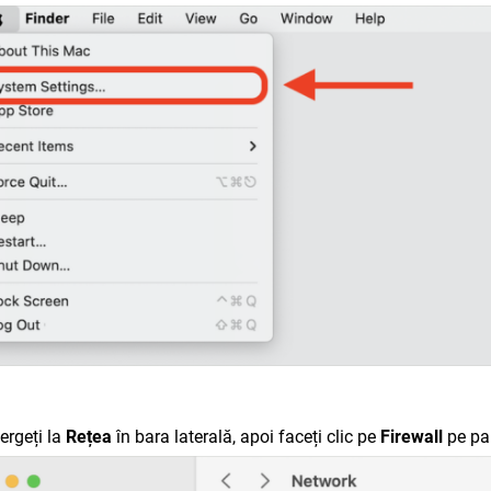
ergeți la
Rețea
în bara laterală, apoi faceți clic pe
Firewall
pe par