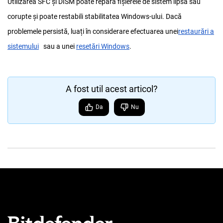
Utilizarea SFC și DISM poate repara fișierele de sistem lipsă sau
corupte și poate restabili stabilitatea Windows-ului. Dacă
problemele persistă, luați în considerare efectuarea unei
restaurări a
sistemului
sau a unei
resetări Windows
.
A fost util acest articol?
Da
Nu