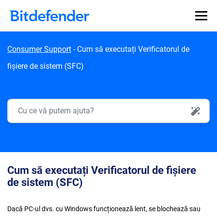
Skip to content
Consumer Support
-
Cum să executați Verificatorul de
fișiere de sistem (SFC)
AI Search
Cum să executați Verificatorul de fișiere
de sistem (SFC)
Dacă PC-ul dvs. cu Windows funcționează lent, se blochează sau