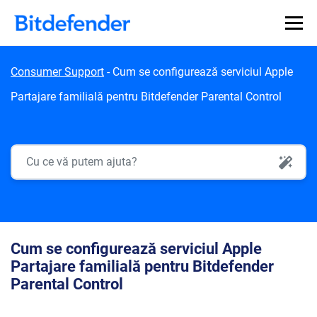
Skip to content
Consumer Support
-
Cum se configurează serviciul Apple
Partajare familială pentru Bitdefender Parental Control
AI Search
Cum se configurează serviciul Apple
Partajare familială pentru Bitdefender
Parental Control