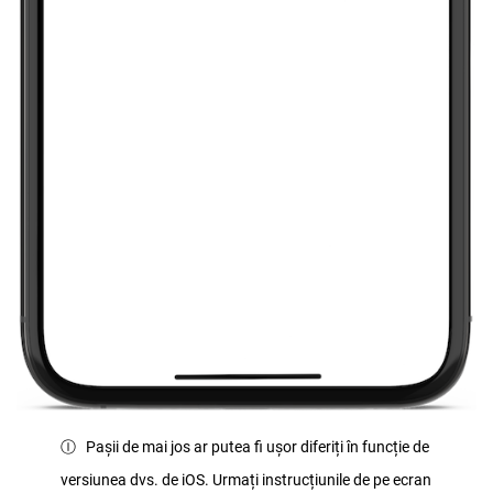
Ⓘ Pașii de mai jos ar putea fi ușor diferiți în funcție de
versiunea dvs. de iOS. Urmați instrucțiunile de pe ecran