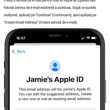
Creați o adresă de e-mail pentru noul ID Apple al copilului sau
folosiți adresa de e-mail existentă a acestuia. După ce sunteți
mulțumit, apăsați pe "Continue" (Continuare), apoi apăsați pe
"Create Email Address" (Creare adresă de e-mail).